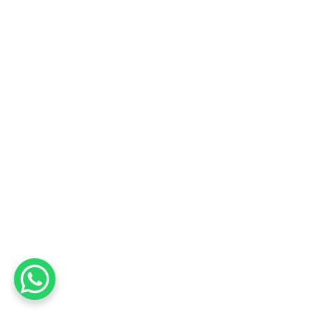
Nicoya
Suscríbete al boletín informativo
Sé el primero en enterarte de nuestras nuevas llegadas
y ofertas exclusivas!
Inscríbeme!
© Copyright 2023 ExpoCerámica. Reservados todos los
derechos.